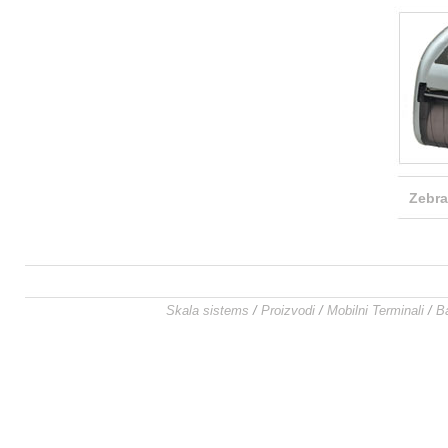
Zebr
Skala sistems
/
Proizvodi
/
Mobilni Terminali
/
B