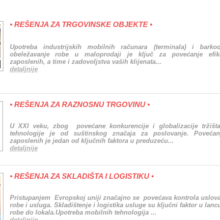
• REŠENJA ZA TRGOVINSKE OBJEKTE •
Upotreba industrijskih mobilnih računara (terminala) i bark
obeležavanje robe u maloprodaji je ključ za povećanje efik
zaposlenih, a time i zadovoljstva vaših klijenata.
..
detaljnije
•
REŠENJA ZA RAZNOSNU TRGOVINU •
U XXI veku, zbog povećane konkurencije i globalizacije tržišta
tehnologije je od suštinskog značaja za poslovanje. Povećanj
zaposlenih je jedan od ključnih faktora u preduzeću
...
detaljnije
• REŠENJA ZA SKLADIŠTA I LOGISTIKU •
Pristupanjem Evropskoj uniji značajno se povećava kontrola uslova 
robe i usluga. Skladištenje i logistika usluge su ključni faktor u lan
robe do lokala.Upotreba mobilnih tehnologija ...
detaljnije