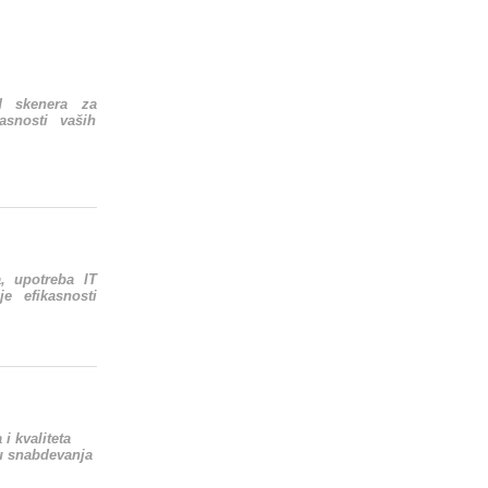
od skenera za
asnosti vaših
, upotreba IT
e efikasnosti
i kvaliteta
cu snabdevanja